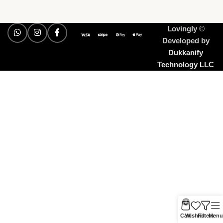
Lovingly
©
Developed by
Dukkanify
Technology LLC
0
Cart
Wishlist
Filters
Menu